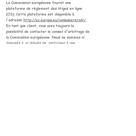
La Commission européenne fournit une
plateforme de règlement des litiges en ligne
(OS). Cette plateforme est disponible à
l'adresse
http://ec.europa.eu/consumers/odr/
.
En tant que client, vous avez toujours la
possibilité de contacter le conseil d'arbitrage de
la Commission européenne. Nous ne sommes ni
disposés à, ni obligés de, participer à une
procédure de règlement des litiges devant un
conseil d'arbitrage de la consommation.
E-mail :
Tél :
Fax :
Adresse :
Mentions légales
Politique en matière de cookies
Politique de confidentialité
Conditions d'utilisation